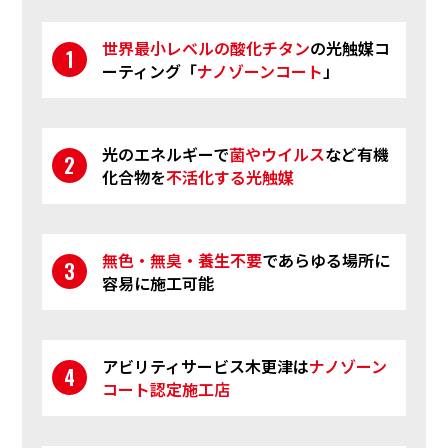
世界最小レベルの酸化チタン
の光触媒コ
ーティング「
ナノゾーンコート
」
光のエネルギーで
菌やウイルス
など
有機
化合物を
不活化する光触媒
無色・無臭・養生不要
で
あらゆる場所に
容易に施工可能
アビリティサービス木更津は
ナノゾーン
コート認定施工店