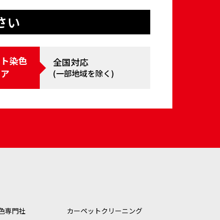
さい
ット染⾊
全国対応
リア
(⼀部地域を除く)
色専門社
カーペットクリーニング